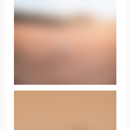
FEBRUARY 5, 2019
PLACE THAT I LOVE
Nulla vitae tempor felis. Donec tristique non ipsum id
pellentesque. Sed purus orci, cursus vel egestas vitae,
vulputate vel lacus.
FEBRUARY 5, 2019