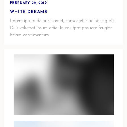
FEBRUARY 22, 2019
WHITE DREAMS
Lorem ipsum dolor sit amet, consectetur adipiscing elit.
Duis volutpat ipsum odio. In volutpat posuere feugiat.
Etiam condimentum