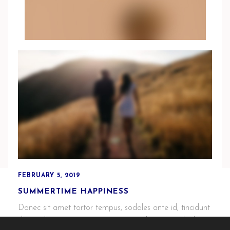
WARM LIGHT
Nullam eu risus nec turpis dignissim blandit ut eget
odio. Morbi mollis commodo maximus. Duis et pulvinar
enim. Vestibulum malesuada tincidunt ipsum id congue.
Fusce dui nisi, elementum at sollicitudin in, congue sed
eros. In eu metus tortor. Aenean ac magna ut risus
ultrices mollis ac eu augue. Donec pellentesque
pharetra mauris, id congue turpis. …
FEBRUARY 5, 2019
FEBRUARY 5, 2019
NINE MONTHS OF HAPPINESS
SUMMERTIME HAPPINESS
Nulla vitae tempor felis. Donec tristique non ipsum id
Donec sit amet tortor tempus, sodales ante id, tincidunt
pellentesque. Sed purus orci, cursus vel egestas vitae,
dui. Sed porttitor, urna a tristique scelerisque, odio lacus
vulputate vel lacus.