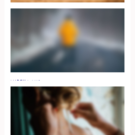
Mauris ipsum. Nulla metus metus, ullamcorper vel,
tincidunt sed, euismod in, nibh. Quisque volutpat
condimentum velit.
MARCH 20, 2019
INSTAGRAM PHOTOS
ellentesque nibh. Aenean quam. In scelerisque sem at
dolor. Maecenas mattis. Sed convallis tristique sem.
MARCH 1, 2019
SHOOT BEYOND LIKE NEVER BEFORE
Morbi pellentesque risus at elit gravida, a mollis augue
luctus. Vestibulum nec tincidunt sem, ut rutrum dolor.
Aliquam dignissim iaculis erat, quis tristique massa luctus
et.