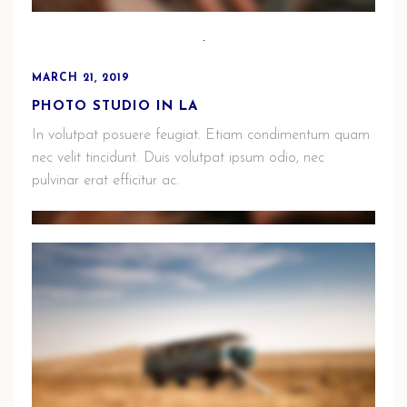
MARCH 21, 2019
PHOTO STUDIO IN LA
In volutpat posuere feugiat. Etiam condimentum quam
nec velit tincidunt. Duis volutpat ipsum odio, nec
pulvinar erat efficitur ac.
MARCH 21, 2019
YELLOW MOOD AND AUTUMN THINGS