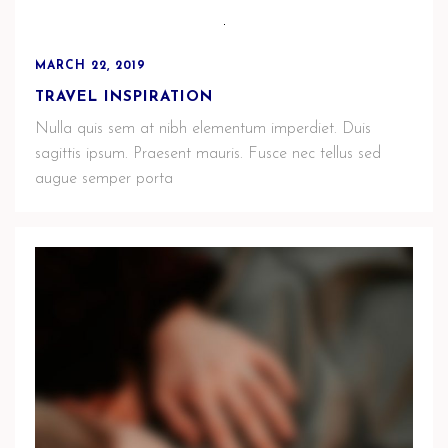
MARCH 22, 2019
TRAVEL INSPIRATION
Nulla quis sem at nibh elementum imperdiet. Duis
sagittis ipsum. Praesent mauris. Fusce nec tellus sed
augue semper porta