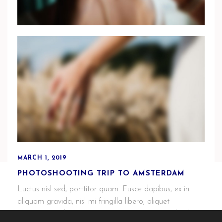
MARCH 1, 2019
HOW I WORK WITH MARY & RICHARD
Phasellus enim tortor, sollicitudin vitae mi a, mattis
elementum nisl. Vestibulum non mauris purus. Aenean
ipsum urna.
MARCH 1, 2019
PHOTOSHOOTING TRIP TO AMSTERDAM
Luctus nisl sed, porttitor quam. Fusce dapibus, ex in
aliquam gravida, nisl mi fringilla libero, aliquet
elementum odio enim et tortor. Nam posuere dapibus