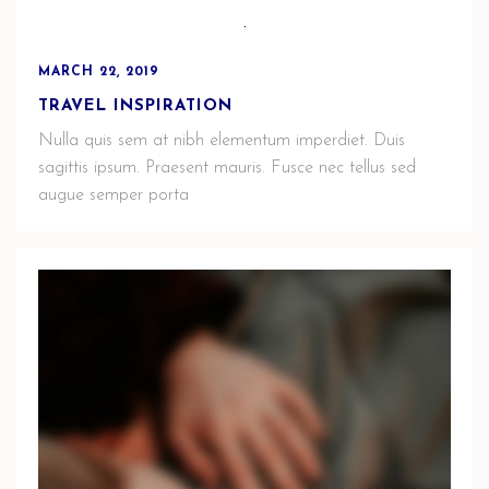
MARCH 22, 2019
TRAVEL INSPIRATION
Nulla quis sem at nibh elementum imperdiet. Duis
sagittis ipsum. Praesent mauris. Fusce nec tellus sed
augue semper porta