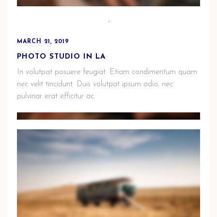
MARCH 21, 2019
PHOTO STUDIO IN LA
In volutpat posuere feugiat. Etiam condimentum quam
nec velit tincidunt. Duis volutpat ipsum odio, nec
pulvinar erat efficitur ac.
MARCH 21, 2019
YELLOW MOOD AND AUTUMN THINGS